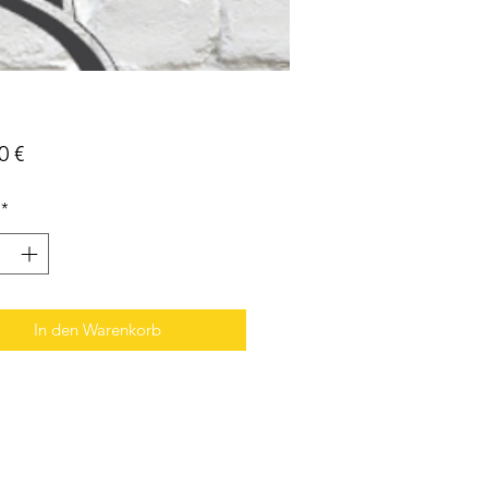
Preis
0 €
*
In den Warenkorb