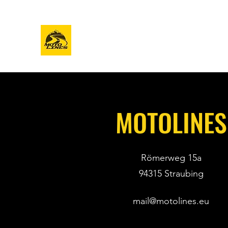
MOTOLINES
Start
Sh
Video Trainings für Biker
MOTOLINES
Römerweg 15a
94315 Straubing
mail@motolines.eu